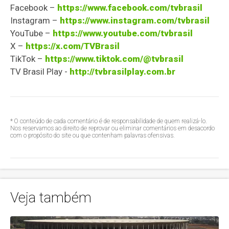
Facebook –
https://www.facebook.com/tvbrasil
Instagram –
https://www.instagram.com/tvbrasil
YouTube –
https://www.youtube.com/tvbrasil
X –
https://x.com/TVBrasil
TikTok –
https://www.tiktok.com/@tvbrasil
TV Brasil Play -
http://tvbrasilplay.com.br
* O conteúdo de cada comentário é de responsabilidade de quem realizá-lo.
Nos reservamos ao direito de reprovar ou eliminar comentários em desacordo
com o propósito do site ou que contenham palavras ofensivas.
Veja também