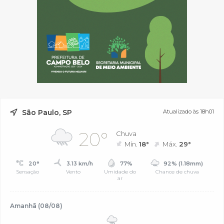
São Paulo, SP
Atualizado às 18h01
20°
Chuva
Mín.
18°
Máx.
29°
20°
3.13 km/h
77%
92% (1.18mm)
Sensação
Vento
Umidade do
Chance de chuva
ar
Amanhã (08/08)