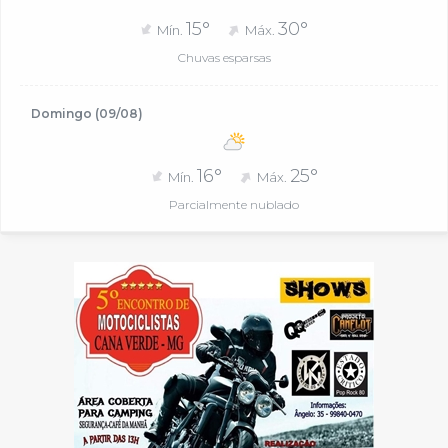
15°
30°
Mín.
Máx.
Chuvas esparsas
Domingo (09/08)
16°
25°
Mín.
Máx.
Parcialmente nublado