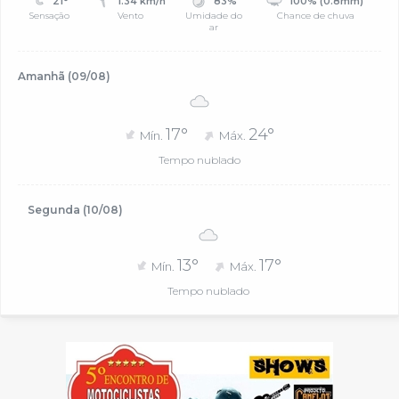
21°
1.34 km/h
83%
100% (0.8mm)
Sensação
Vento
Umidade do
Chance de chuva
ar
Amanhã (09/08)
17°
24°
Mín.
Máx.
Tempo nublado
Segunda (10/08)
13°
17°
Mín.
Máx.
Tempo nublado