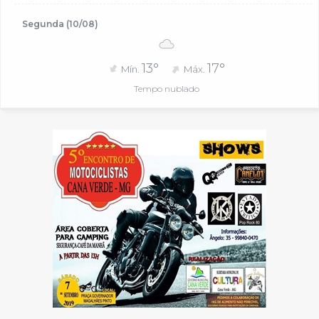
Segunda (10/08)
13°
17°
Mín.
Máx.
Tempo nublado