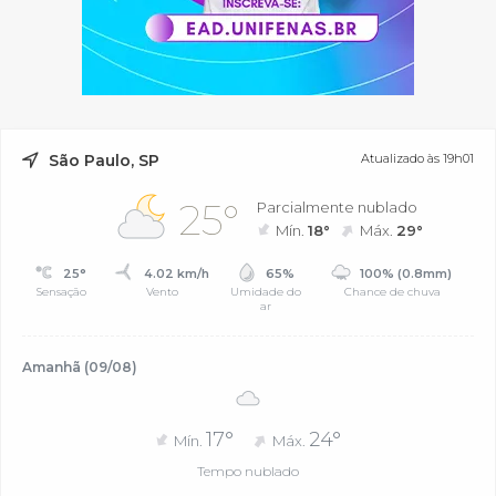
São Paulo, SP
Atualizado às 19h01
25°
Parcialmente nublado
Mín.
18°
Máx.
29°
25°
4.02 km/h
65%
100% (0.8mm)
Sensação
Vento
Umidade do
Chance de chuva
ar
Amanhã (09/08)
17°
24°
Mín.
Máx.
Tempo nublado