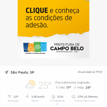
São Paulo, SP
Atualizado às 17h01
25°
Parcialmente nublado
Mín.
17°
Máx.
29°
25°
5.81 km/h
52%
37% (0.59mm)
Sensação
Vento
Umidade do
Chance de chuva
ar