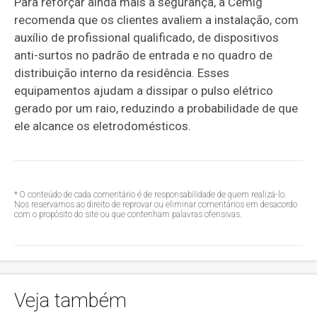
Para reforçar ainda mais a segurança, a Cemig
recomenda que os clientes avaliem a instalação, com
auxílio de profissional qualificado, de dispositivos
anti-surtos no padrão de entrada e no quadro de
distribuição interno da residência. Esses
equipamentos ajudam a dissipar o pulso elétrico
gerado por um raio, reduzindo a probabilidade de que
ele alcance os eletrodomésticos.
* O conteúdo de cada comentário é de responsabilidade de quem realizá-lo.
Nos reservamos ao direito de reprovar ou eliminar comentários em desacordo
com o propósito do site ou que contenham palavras ofensivas.
Veja também