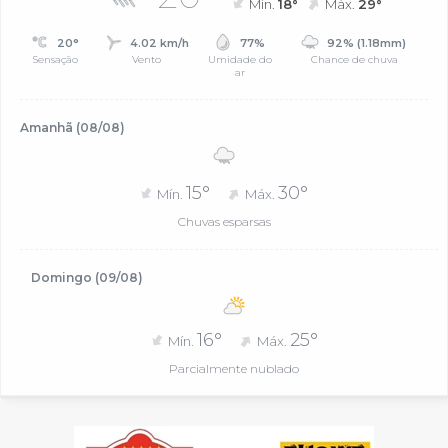
Mín.
18°
Máx.
29°
20°
4.02 km/h
77%
92% (1.18mm)
Sensação
Vento
Umidade do
Chance de chuva
ar
Amanhã (08/08)
15°
30°
Mín.
Máx.
Chuvas esparsas
Domingo (09/08)
16°
25°
Mín.
Máx.
Parcialmente nublado