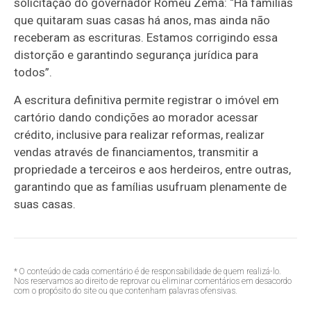
solicitação do governador Romeu Zema: “Há famílias
que quitaram suas casas há anos, mas ainda não
receberam as escrituras. Estamos corrigindo essa
distorção e garantindo segurança jurídica para
todos”.
A escritura definitiva permite registrar o imóvel em
cartório dando condições ao morador acessar
crédito, inclusive para realizar reformas, realizar
vendas através de financiamentos, transmitir a
propriedade a terceiros e aos herdeiros, entre outras,
garantindo que as famílias usufruam plenamente de
suas casas.
* O conteúdo de cada comentário é de responsabilidade de quem realizá-lo.
Nos reservamos ao direito de reprovar ou eliminar comentários em desacordo
com o propósito do site ou que contenham palavras ofensivas.