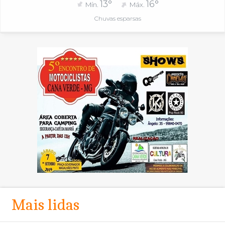
13°
16°
Mín.
Máx.
Chuvas esparsas
Mais lidas