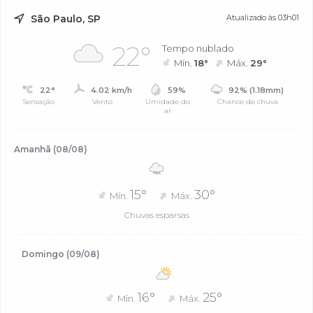
São Paulo, SP
Atualizado às 03h01
22°
Tempo nublado
Mín.
18°
Máx.
29°
22°
4.02 km/h
59%
92% (1.18mm)
Sensação
Vento
Umidade do
Chance de chuva
ar
Amanhã (08/08)
15°
30°
Mín.
Máx.
Chuvas esparsas
Domingo (09/08)
16°
25°
Mín.
Máx.