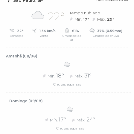
São Paulo, SP
22°
Tempo nublado
Mín.
17°
Máx.
29°
22°
1.34 km/h
61%
37% (0.59mm)
Sensação
Vento
Umidade do
Chance de chuva
ar
Amanhã (08/08)
18°
31°
Mín.
Máx.
Chuvas esparsas
Domingo (09/08)
17°
24°
Mín.
Máx.
Chuvas esparsas