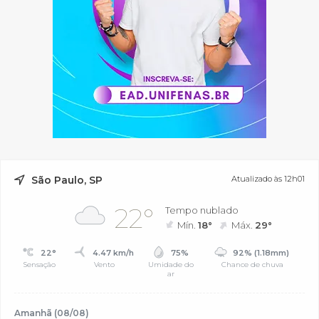
São Paulo, SP
Atualizado às 12h01
22°
Tempo nublado
Mín.
18°
Máx.
29°
22°
4.47 km/h
75%
92% (1.18mm)
Sensação
Vento
Umidade do
Chance de chuva
ar
Amanhã (08/08)