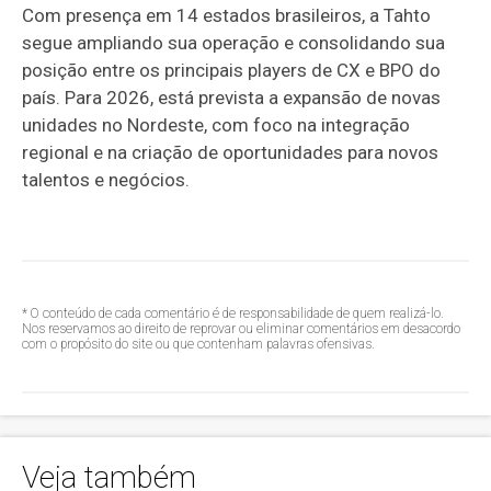
Com presença em 14 estados brasileiros, a Tahto
segue ampliando sua operação e consolidando sua
posição entre os principais players de CX e BPO do
país. Para 2026, está prevista a expansão de novas
unidades no Nordeste, com foco na integração
regional e na criação de oportunidades para novos
talentos e negócios.
* O conteúdo de cada comentário é de responsabilidade de quem realizá-lo.
Nos reservamos ao direito de reprovar ou eliminar comentários em desacordo
com o propósito do site ou que contenham palavras ofensivas.
Veja também