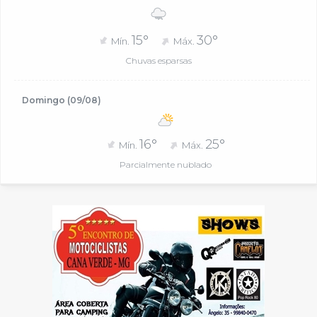
15°
30°
Mín.
Máx.
Chuvas esparsas
Domingo (09/08)
16°
25°
Mín.
Máx.
Parcialmente nublado