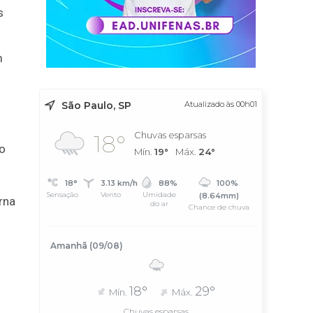
s
m
São Paulo, SP
Atualizado às 00h01
Chuvas esparsas
18°
o
Mín.
19°
Máx.
24°
18°
3.13 km/h
88%
100%
Sensação
Vento
Umidade
(8.64mm)
rna
do ar
Chance de chuva
Amanhã (09/08)
18°
29°
Mín.
Máx.
Chuvas esparsas