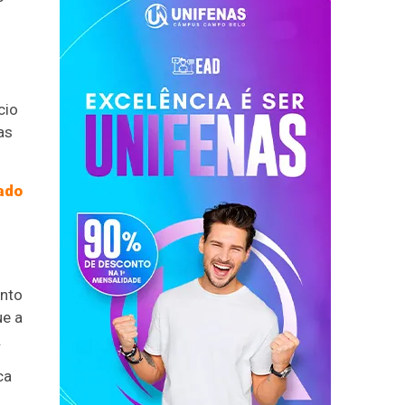
cio
as
ado
ento
ue a
.
ca