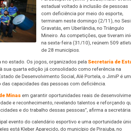
estadual voltado à inclusão de pessoas
com deficiência por meio do esporte,
terminam neste domingo (2/11), no Sesi
Gravatás, em Uberlândia, no Triângulo
Mineiro. As competições, que tiveram iní
na sexta-feira (31/10), reúnem 509 atlet
de 28 municípios.
a no estado. Os jogos, organizados pela
Secretaria de Est
à sua quarta edição já consolidado como referência na
stado de Desenvolvimento Social, Alê Portela, o JimiP é um
o das capacidades das pessoas com deficiência.
de Minas
em garantir oportunidades reais de desenvolvim
lidade e reconhecimento, revelando talentos e reforçando q
idades e do trabalho dessas pessoas”, afirma a secretária
cipal evento do calendário esportivo e uma oportunidade úni
eles está Kleber Aparecido, do município de Pirajuba, no