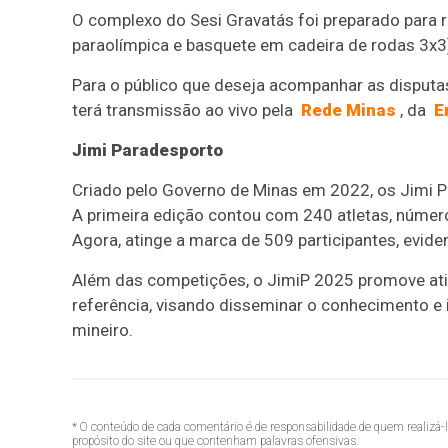
O complexo do Sesi Gravatás foi preparado para 
paraolímpica e basquete em cadeira de rodas 3x3
Para o público que deseja acompanhar as disputas
terá transmissão ao vivo pela
Rede Minas
, da
E
Jimi Paradesporto
Criado pelo Governo de Minas em 2022, os Jimi P
A primeira edição contou com 240 atletas, númer
Agora, atinge a marca de 509 participantes, evide
Além das competições, o JimiP 2025 promove ativ
referência, visando disseminar o conhecimento e i
mineiro.
* O conteúdo de cada comentário é de responsabilidade de quem realizá-
propósito do site ou que contenham palavras ofensivas.