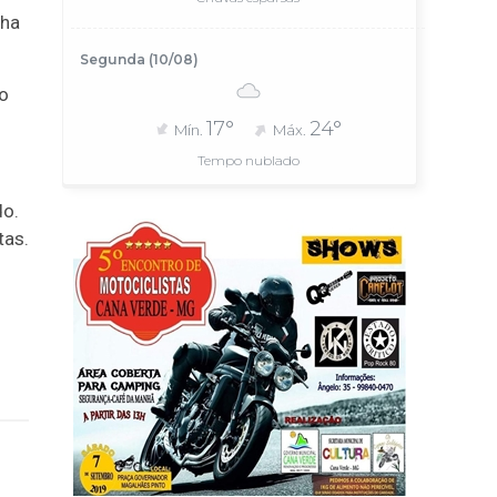
cha
Segunda (10/08)
to
17°
24°
Mín.
Máx.
Tempo nublado
do.
tas.