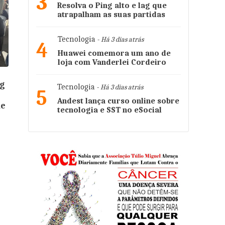
3
Resolva o Ping alto e lag que
atrapalham as suas partidas
Tecnologia
- Há 3 dias atrás
4
Huawei comemora um ano de
loja com Vanderlei Cordeiro
ig
Tecnologia
- Há 3 dias atrás
5
Andest lança curso online sobre
de
tecnologia e SST no eSocial