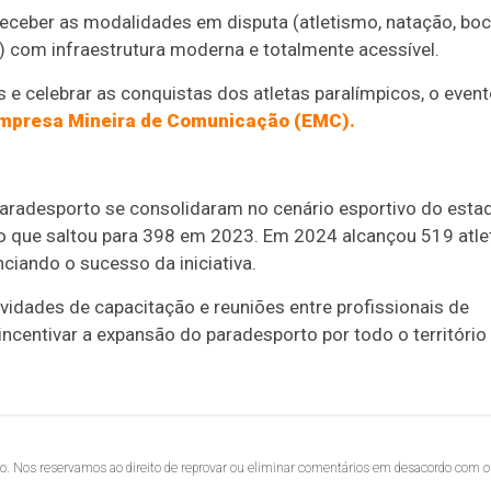
receber as modalidades em disputa (atletismo, natação, bo
) com infraestrutura moderna e totalmente acessível.
 e celebrar as conquistas dos atletas paralímpicos, o even
mpresa Mineira de Comunicação (EMC).
aradesporto se consolidaram no cenário esportivo do esta
o que saltou para 398 em 2023. Em 2024 alcançou 519 atle
nciando o sucesso da iniciativa.
idades de capacitação e reuniões entre profissionais de
ncentivar a expansão do paradesporto por todo o território
lo. Nos reservamos ao direito de reprovar ou eliminar comentários em desacordo com o