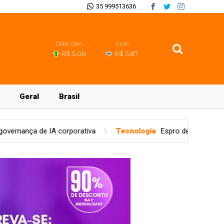
35 999513636
Dólar com.
Euro
R$ 5,08
R$ 5,87
Geral
Brasil
orativa
Tecnologia
Espro debate no CONARH o futuro da ge