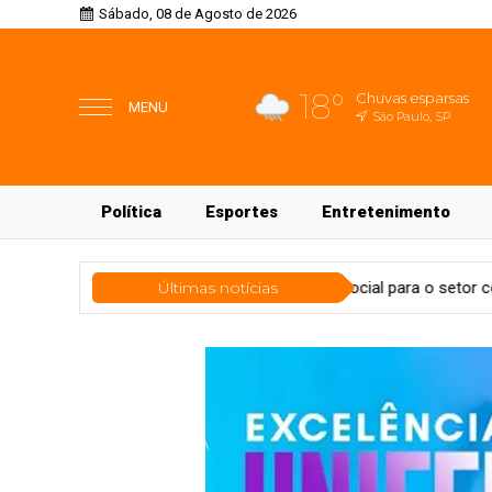
Sábado, 08 de Agosto de 2026
18°
Chuvas esparsas
MENU
São Paulo, SP
Política
Esportes
Entretenimento
Link lança primeira rede social para o setor condominial
Últimas notícias
Tecn