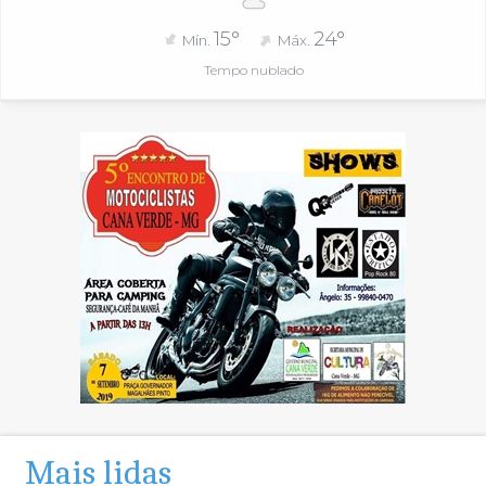
15°
24°
Mín.
Máx.
Tempo nublado
Mais lidas