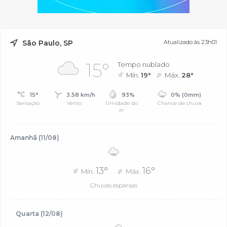
São Paulo, SP
Atualizado às 23h01
15°
Tempo nublado
Mín.
19°
Máx.
28°
15°
3.58 km/h
93%
0% (0mm)
Sensação
Vento
Umidade do
Chance de chuva
ar
Amanhã (11/08)
13°
16°
Mín.
Máx.
Chuvas esparsas
Quarta (12/08)