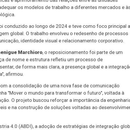
icas e aprimoramento das relações entre as unidades
adequar os modelos de trabalho a diferentes mercados e à
lógica.
foi conduzido ao longo de 2024 e teve como foco principal 
agem global. O trabalho envolveu o redesenho de processos
nicação, identidade visual e relacionamento corporativo.
enigue Marchioro
, o reposicionamento foi parte de um
a de nome e estrutura refletiu um processo de
ntar, de forma mais clara, a presença global e a integraçã
", afirmou.
 com a consolidação de uma nova fase de comunicação
nha "Mover o mundo para transformar o futuro", voltada à
ção. O projeto buscou reforçar a importância da engenhari
veis e na construção de soluções voltadas ao desenvolvime
tria 4.0 (ABDI), a adoção de estratégias de integração glob