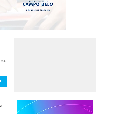
 uma
de