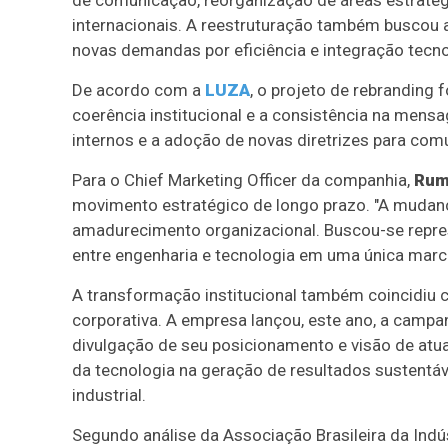
de comunicação, reorganização de áreas estratég
internacionais. A reestruturação também buscou 
novas demandas por eficiência e integração tecno
De acordo com a
LUZA
, o projeto de rebranding 
coerência institucional e a consistência na mens
internos e a adoção de novas diretrizes para comu
Para o Chief Marketing Officer da companhia,
Rum
movimento estratégico de longo prazo. "A mudanç
amadurecimento organizacional. Buscou-se represe
entre engenharia e tecnologia em uma única marca
A transformação institucional também coincidiu
corporativa. A empresa lançou, este ano, a campa
divulgação de seu posicionamento e visão de atua
da tecnologia na geração de resultados sustentá
industrial.
Segundo análise da Associação Brasileira da Indús