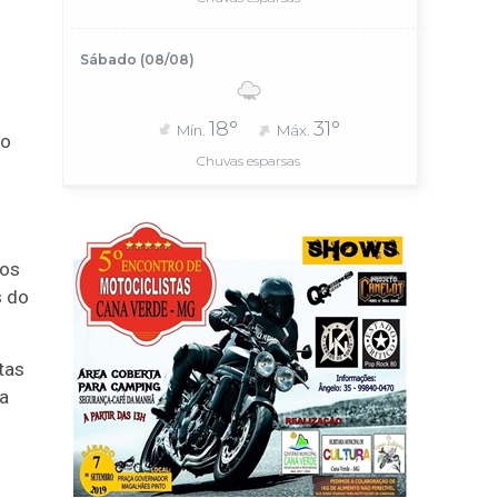
Sábado (08/08)
18°
31°
Mín.
Máx.
so
Chuvas esparsas
dos
s do
tas
da