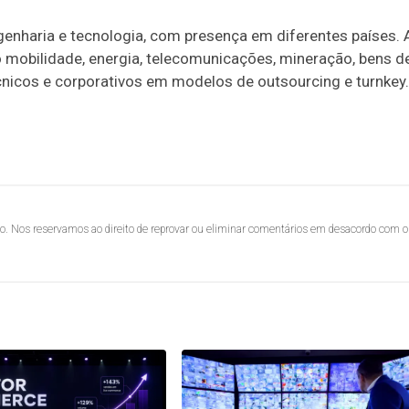
enharia e tecnologia, com presença em diferentes países. 
mobilidade, energia, telecomunicações, mineração, bens d
écnicos e corporativos em modelos de outsourcing e turnkey.
lo. Nos reservamos ao direito de reprovar ou eliminar comentários em desacordo com o