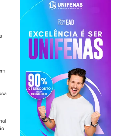
a
 em
ssa
nal
ão