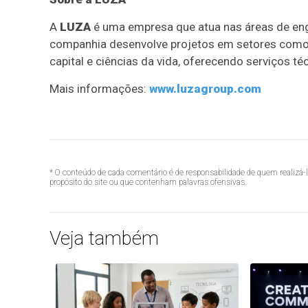
A
LUZA
é uma empresa que atua nas áreas de eng
companhia desenvolve projetos em setores como 
capital e ciências da vida, oferecendo serviços t
Mais informações:
www.luzagroup.com
* O conteúdo de cada comentário é de responsabilidade de quem realizá-
propósito do site ou que contenham palavras ofensivas.
Veja também