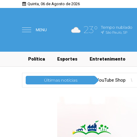
Quinta, 06 de Agosto de 2026
23°
Tempo nublado
MENU
São Paulo, SP
Política
Esportes
Entretenimento
resce e atrai TikTok e YouTube Shop
Últimas notícias
Tecnologia
Segurança 