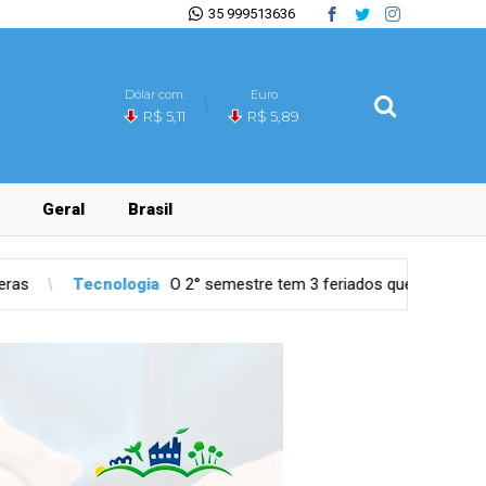
35 999513636
Dólar com.
Euro
R$ 5,11
R$ 5,89
Geral
Brasil
 2° semestre tem 3 feriados que afetam agenda dos dentistas