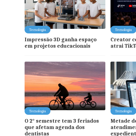
Tecnologia
Tecnologia
Impressão 3D ganha espaço
Creator 
em projetos educacionais
atrai Tik
Tecnologia
Tecnologia
O 2° semestre tem 3 feriados
Metade do
que afetam agenda dos
atendimen
dentistas
expedien