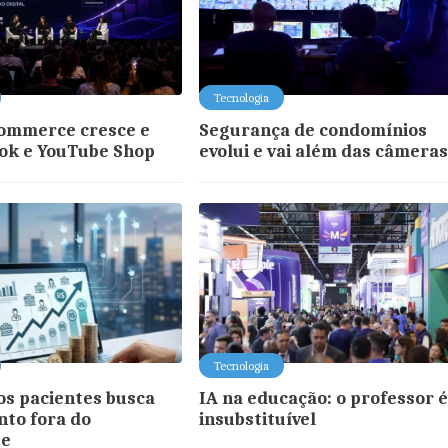
Tecnologia
commerce cresce e
Segurança de condomínios
Tok e YouTube Shop
evolui e vai além das câmera
Tecnologia
s pacientes busca
IA na educação: o professor 
to fora do
insubstituível
te