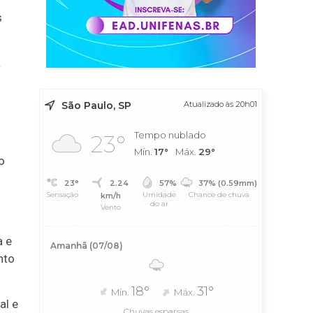
s
a
São Paulo, SP
Atualizado às 20h01
Tempo nublado
23°
Mín.
17°
Máx.
29°
o
23°
2.24
57%
37% (0.59mm)
Sensação
Umidade
Chance de chuva
km/h
do ar
Vento
a e
Amanhã (07/08)
nto
18°
31°
Mín.
Máx.
al e
Chuvas esparsas