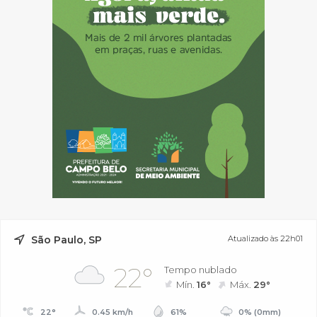
São Paulo, SP
Atualizado às 22h01
22°
Tempo nublado
Mín.
16°
Máx.
29°
22°
0.45 km/h
61%
0% (0mm)