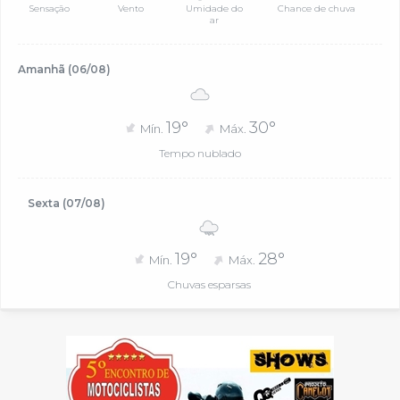
Sensação
Vento
Umidade do
Chance de chuva
ar
Amanhã (06/08)
19°
30°
Mín.
Máx.
Tempo nublado
Sexta (07/08)
19°
28°
Mín.
Máx.
Chuvas esparsas