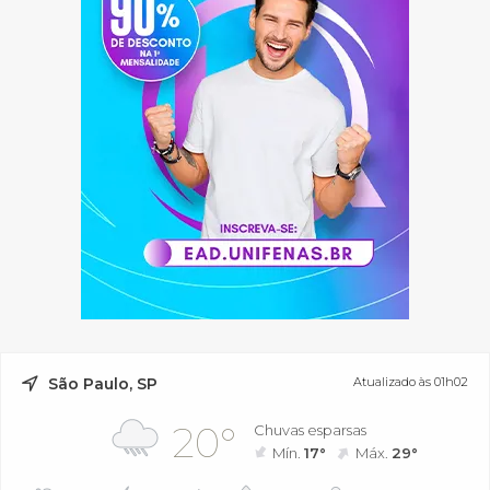
São Paulo, SP
Atualizado às 01h02
20°
Chuvas esparsas
Mín.
17°
Máx.
29°