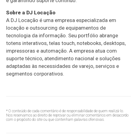
e garantindo suporte contínuo."
Sobre a DJ Locação
A DJ Locação é uma empresa especializada em
locação e outsourcing de equipamentos de
tecnologia da informação. Seu portfólio abrange
totens interativos, telas touch, notebooks, desktops,
impressoras e automação. A empresa atua com
suporte técnico, atendimento nacional e soluções
adaptadas às necessidades de varejo, serviços e
segmentos corporativos.
* O conteúdo de cada comentário é de responsabilidade de quem realizá-lo.
Nos reservamos ao direito de reprovar ou eliminar comentários em desacordo
com o propósito do site ou que contenham palavras ofensivas.