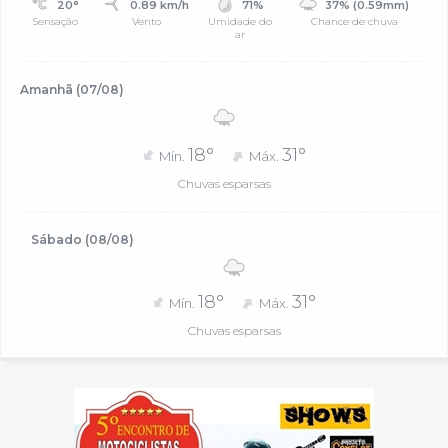
20°
0.89 km/h
71%
37% (0.59mm)
Sensação
Vento
Umidade do
Chance de chuva
ar
Amanhã (07/08)
18°
31°
Mín.
Máx.
Chuvas esparsas
Sábado (08/08)
18°
31°
Mín.
Máx.
Chuvas esparsas