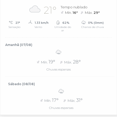
21°
Tempo nublado
Mín.
16°
Máx.
29°
21°
1.33 km/h
62%
0% (0mm)
Sensação
Vento
Umidade do
Chance de chuva
ar
Amanhã (07/08)
19°
28°
Mín.
Máx.
Chuvas esparsas
Sábado (08/08)
17°
31°
Mín.
Máx.
Chuvas esparsas