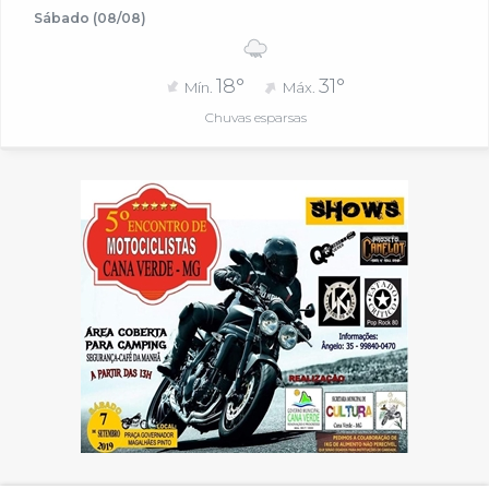
Sábado (08/08)
18°
31°
Mín.
Máx.
Chuvas esparsas