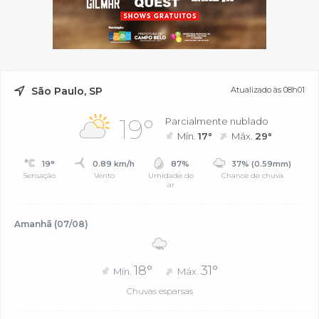
São Paulo, SP
Atualizado às 08h01
19°
Parcialmente nublado
Mín.
17°
Máx.
29°
19°
0.89 km/h
87%
37% (0.59mm)
Sensação
Vento
Umidade do
Chance de chuva
ar
Amanhã (07/08)
18°
31°
Mín.
Máx.
Chuvas esparsas