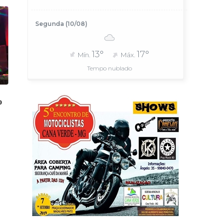
Segunda (10/08)
13°
17°
Mín.
Máx.
Tempo nublado
o