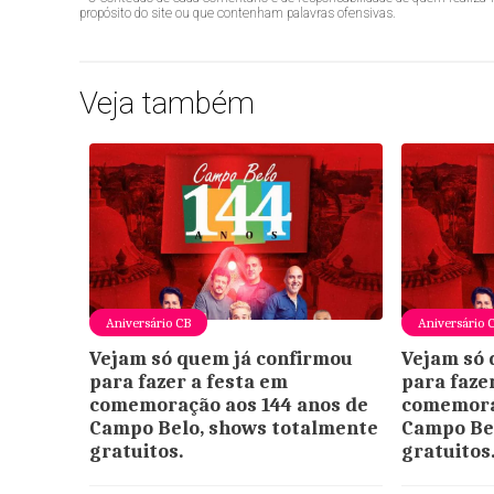
propósito do site ou que contenham palavras ofensivas.
Veja também
Aniversário CB
Aniversário 
Vejam só quem já confirmou
Vejam só 
para fazer a festa em
para faze
comemoração aos 144 anos de
comemora
Campo Belo, shows totalmente
Campo Be
gratuitos.
gratuitos