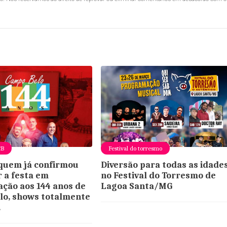
CB
Festival do torresmo
quem já confirmou
Diversão para todas as idade
r a festa em
no Festival do Torresmo de
ção aos 144 anos de
Lagoa Santa/MG
lo, shows totalmente
.