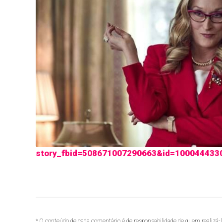
story_fbid=508671007290663&id=100044433
* O conteúdo de cada comentário é de responsabilidade de quem realizá-