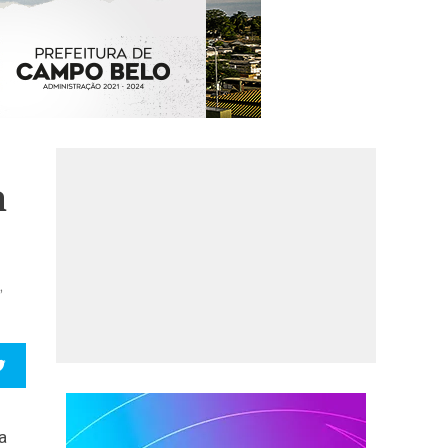
a
,
a