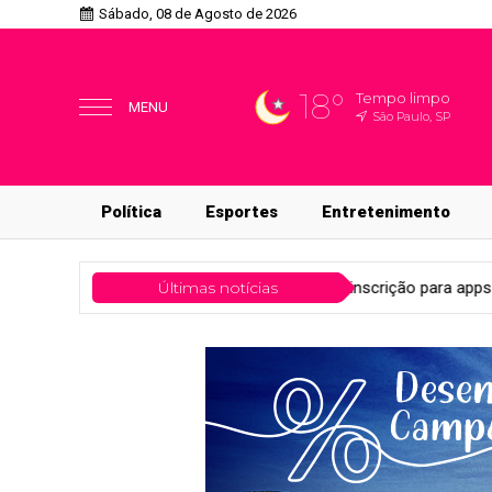
Sábado, 08 de Agosto de 2026
18°
Tempo limpo
MENU
São Paulo, SP
Política
Esportes
Entretenimento
êmio 55content abre pré-inscrição para apps regionais
Últimas notícias
Tecnol