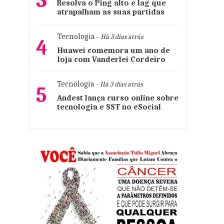
3
Resolva o Ping alto e lag que
atrapalham as suas partidas
Tecnologia
- Há 3 dias atrás
4
Huawei comemora um ano de
loja com Vanderlei Cordeiro
Tecnologia
- Há 3 dias atrás
5
Andest lança curso online sobre
tecnologia e SST no eSocial