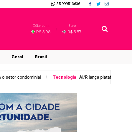
35 999513636
Dólar com.
Euro
R$ 5,08
R$ 5,87
Geral
Brasil
Tecnologia
AI/R lança plataforma unificada para governança d