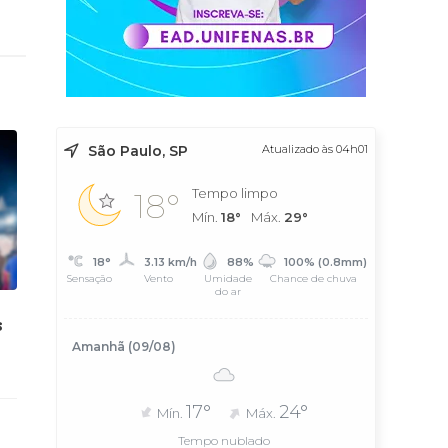
São Paulo, SP
Atualizado às 04h01
Tempo limpo
18°
Mín.
18°
Máx.
29°
18°
3.13 km/h
88%
100% (0.8mm)
Sensação
Vento
Umidade
Chance de chuva
do ar
s
Amanhã (09/08)
17°
24°
Mín.
Máx.
Tempo nublado