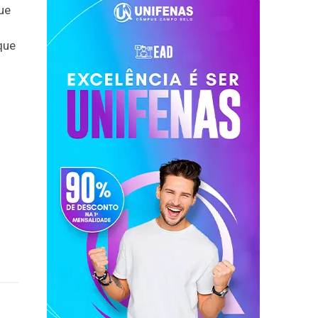
que
que