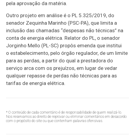
pela aprovação da matéria.
Outro projeto em análise é o PL 5.325/2019, do
senador Zequinha Marinho (PSC-PA), que limita a
inclusão das chamadas “despesas não técnicas” na
conta de energia elétrica. Relator do PL, o senador
Jorginho Mello (PL-SC) propôs emenda que institui
o estabelecimento, pelo órgão regulador, de um limite
para as perdas, a partir do qual a prestadora do
serviço arca com os prejuízos, em lugar de vedar
qualquer repasse de perdas não técnicas para as
tarifas de energia elétrica.
* O conteúdo de cada comentário é de responsabilidade de quem realizá-lo.
Nos reservamos ao direito de reprovar ou eliminar comentários em desacordo
com o propósito do site ou que contenham palavras ofensivas.