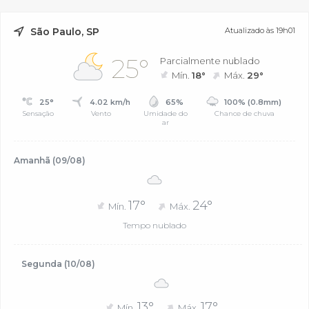
São Paulo, SP
Atualizado às 19h01
25°
Parcialmente nublado
Mín.
18°
Máx.
29°
25°
4.02 km/h
65%
100% (0.8mm)
Sensação
Vento
Umidade do
Chance de chuva
ar
Amanhã (09/08)
17°
24°
Mín.
Máx.
Tempo nublado
Segunda (10/08)
13°
17°
Mín.
Máx.