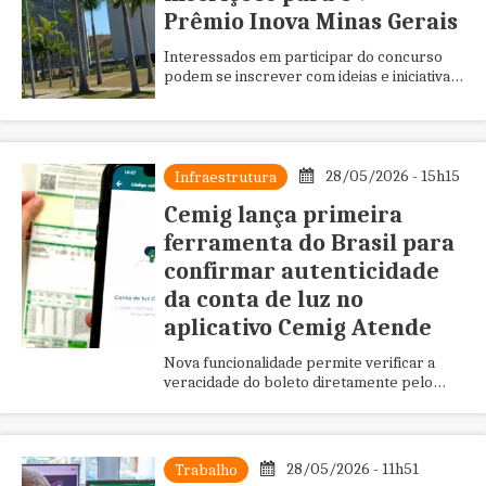
Prêmio Inova Minas Gerais
Interessados em participar do concurso
podem se inscrever com ideias e iniciativas
inovadoras a partir desta quinta-feira
(28/5); premiação em 2026...
28/05/2026 - 15h15
Infraestrutura
Cemig lança primeira
ferramenta do Brasil para
confirmar autenticidade
da conta de luz no
aplicativo Cemig Atende
Nova funcionalidade permite verificar a
veracidade do boleto diretamente pelo
celular e reforça combate a golpes
envolvendo cobranças falsas
28/05/2026 - 11h51
Trabalho