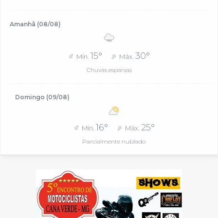
Amanhã (08/08)
15°
30°
Mín.
Máx.
Chuvas esparsas
Domingo (09/08)
16°
25°
Mín.
Máx.
Parcialmente nublado