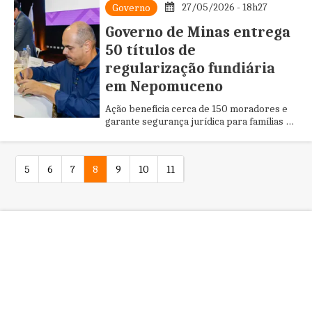
27/05/2026 - 18h27
Governo
Governo de Minas entrega
50 títulos de
regularização fundiária
em Nepomuceno
Ação beneficia cerca de 150 moradores e
garante segurança jurídica para famílias do
município no Sul do estado
5
6
7
8
9
10
11