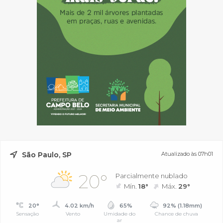
São Paulo, SP
Atualizado às 07h01
20°
Parcialmente nublado
Mín.
18°
Máx.
29°
20°
4.02 km/h
65%
92% (1.18mm)
Sensação
Vento
Umidade do
Chance de chuva
ar