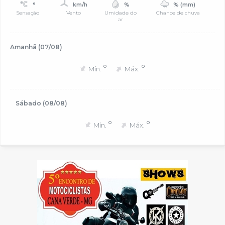
°
km/h
%
% (mm)
Sensação
Vento
Umidade do
Chance de chuva
ar
Amanhã (07/08)
°
°
Mín.
Máx.
Sábado (08/08)
°
°
Mín.
Máx.