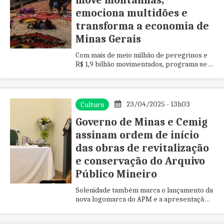
move montanhas,
emociona multidões e
transforma a economia de
Minas Gerais
Com mais de meio milhão de peregrinos e
R$ 1,9 bilhão movimentados, programa se
conecta às raízes da espiritualidade, luto da
cristandade e ao futu...
23/04/2025 - 13h03
Cultura
Governo de Minas e Cemig
assinam ordem de início
das obras de revitalização
e conservação do Arquivo
Público Mineiro
Solenidade também marca o lançamento da
nova logomarca do APM e a apresentação
oficial do calendário comemorativo pelos
130 anos da instituição